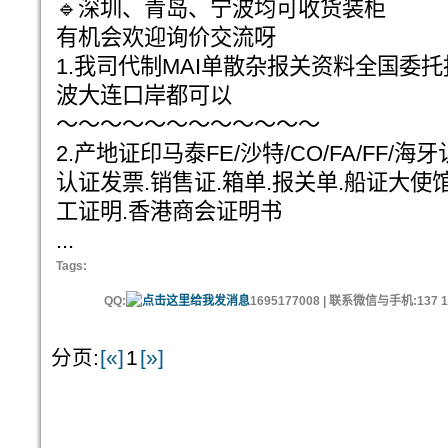
🔹深圳、青岛、宁波均可收货装柜
有机会欢迎询价交流呀
1.我司代制MAI单散杂报关资料全国委
波大连口岸都可以
～～～～～～～～～～～～
2.产地证印马泰FE/沙特/CO/FA/FF/海
认证发票.销售证.箱单.报关单.船证大使
工证明.香港商会证明书
...
Tags:
QQ:
1695177008 | 联系微信与手机:137 11
分页:
[«]
1
[»]