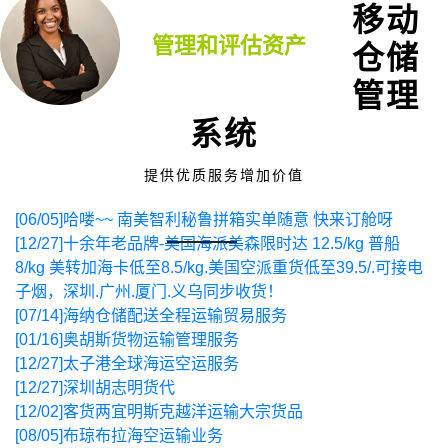
移动
管理和评估资产
仓储
管理
系统
提供优质服务增加价值
[06/05]
哈喽~~ 南美智利秘鲁拼箱实单随意 快来订舱呀
[12/27]
十余年老品牌-美国海派美森限时达 12.5/kg 普船
8/kg 美转加海卡低至8.5/kg.美国空派重货低至39.5/.可接电
子烟，深圳.广州.厦门.义乌同步收货！
[07/14]
海纳仓储配送全程运输贸易服务
[01/16]
奥胡斯货物运输管理服务
[12/27]
太子港全球海运空运服务
[12/27]
深圳胡志明货代
[12/02]
客货两宜明斯克越洋运输大宗货品
[08/05]
布琼布拉海空运输业务