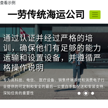
查看示例
一劳传统海运公司
帮助您把货安全地送到印度
通过认证并经过严格的培
精通印度当地的海关法律和
目的地。
训，确保他们有足够的能力
法规，帮助您节省时间和金
运输和设置设备，并遵循严
钱，确保您的国际海运运输
我们负责起运地拼装、仓储和现场项目交付以及所有展示设
格操作说明
安全到达最终目的地。
备和材料的技术安装，包括安全运输易腐烂和时间敏感型样
品等。无论您是要安装复杂的店内零售展示设备还是必须于
限定时间内在数百家门店上线新的商品，在全球范围内为您
专为高科技、电信、 医疗设备、销售终端系统和消费电子行
我们与国际大型海运公司保持牢固的合作关系，因此我们有
提供服务。我们的白手套司机昼夜不停地工作，只为满足您
业提供的可定制和安全的最后一公里白手套配送和安装支持,
能力为拼装（LCL）和完整（FCL）集装箱运输提供灵活的
的需求。将快速高效地完成一切工作，从货车卸货、送货上
深知任务的重要性
路线选择和多种海运方式。还提供拆箱分拨服务，优化您的
门、组装产品到随后的清理工作。
供应链。
出色的客户体验