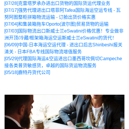
[07/28]
克雷塔罗承办进出口货物的国际货运代理业务
[07/17]
强势代理进出口塔菲阿Tafea国际海运空运专线 - 瓦
努阿图整柜拼箱物流运输 - 订舱出货价格实惠
[07/04]
和集装箱拖车Oporto(波尔图)贸易货物的运输
[07/03]
国际物流出口斯威士兰eSwatini价格优惠！专业做非
洲开顶/冷藏/框架箱海运空运斯威士兰eSwatini的货代！
[06/09]
中国-日本海运空运代理 - 进出口后志Shiribeshi报关
清关 - 日本FBA专线国际物流增值服务
[05/29]
代理国际海运&空运进出口墨西哥坎佩切Campeche
接各类普货敏感货，卓越的国际货运物流服务
[05/18]
鹿特丹货代公司