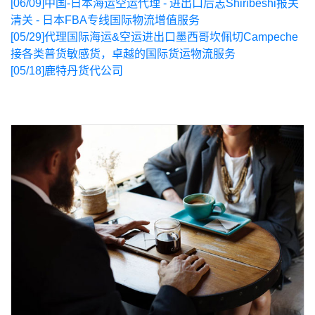
[06/09]
中国-日本海运空运代理 - 进出口后志Shiribeshi报关
清关 - 日本FBA专线国际物流增值服务
[05/29]
代理国际海运&空运进出口墨西哥坎佩切Campeche
接各类普货敏感货，卓越的国际货运物流服务
[05/18]
鹿特丹货代公司