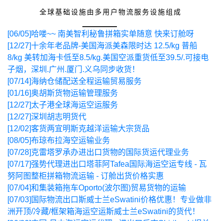
全球基础设施由多用户物流服务设施组成
[06/05]
哈喽~~ 南美智利秘鲁拼箱实单随意 快来订舱呀
[12/27]
十余年老品牌-美国海派美森限时达 12.5/kg 普船
8/kg 美转加海卡低至8.5/kg.美国空派重货低至39.5/.可接电
子烟，深圳.广州.厦门.义乌同步收货！
[07/14]
海纳仓储配送全程运输贸易服务
[01/16]
奥胡斯货物运输管理服务
[12/27]
太子港全球海运空运服务
[12/27]
深圳胡志明货代
[12/02]
客货两宜明斯克越洋运输大宗货品
[08/05]
布琼布拉海空运输业务
[07/28]
克雷塔罗承办进出口货物的国际货运代理业务
[07/17]
强势代理进出口塔菲阿Tafea国际海运空运专线 - 瓦
努阿图整柜拼箱物流运输 - 订舱出货价格实惠
[07/04]
和集装箱拖车Oporto(波尔图)贸易货物的运输
[07/03]
国际物流出口斯威士兰eSwatini价格优惠！专业做非
洲开顶/冷藏/框架箱海运空运斯威士兰eSwatini的货代！