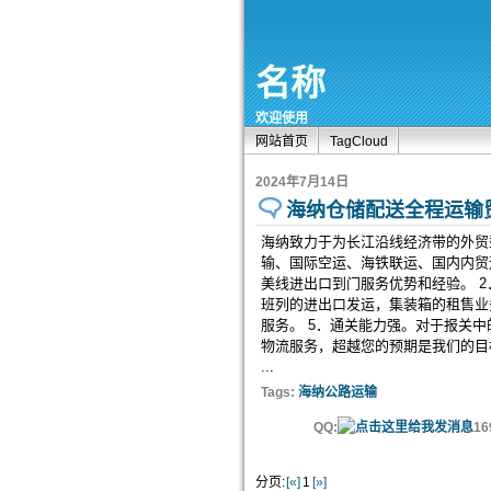
名称
欢迎使用
网站首页
TagCloud
2024年7月14日
海纳仓储配送全程运输
海纳致力于为长江沿线经济带的外贸
输、国际空运、海铁联运、国内内贸运
美线进出口到门服务优势和经验。 
班列的进出口发运，集装箱的租售业务
服务。 5．通关能力强。对于报关
物流服务，超越您的预期是我们的目
...
Tags:
海纳公路运输
QQ:
16
分页:
[«]
1
[»]