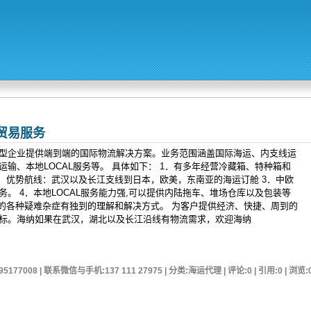
贸易服务
型企业提供端到端的国际物流解决方案。业务范围涵盖国际海运、内支线运
输、本地LOCAL服务等。 具体如下： 1．有多年经营冷藏箱、特种箱和
2．优势航线：武汉以及长江支线到日本，欧美，东南亚的海运订舱 3．中欧
。 4．本地LOCAL服务能力强,可以提供内陆拖车、堆场仓库以及包装等
中的各种疑难杂症有独到的理解和解决方式。 为客户提供经济、快捷、周到的
标。海纳如果在武汉，湖北以及长江沿线有物流需求，欢迎海纳
95177008 | 联系微信与手机:137 111 27975 | 分类:海运代理 | 评论:0 | 引用:0 | 浏览: