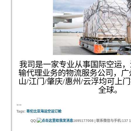
我司是一家专业从事国际空运，
输代理业务的物流服务公司，广州
山/江门/肇庆/惠州/云浮均可
全球。
...
Tags:
哥伦比亚海运空运订舱
QQ:
1695177008 | 联系微信与手机:137 11