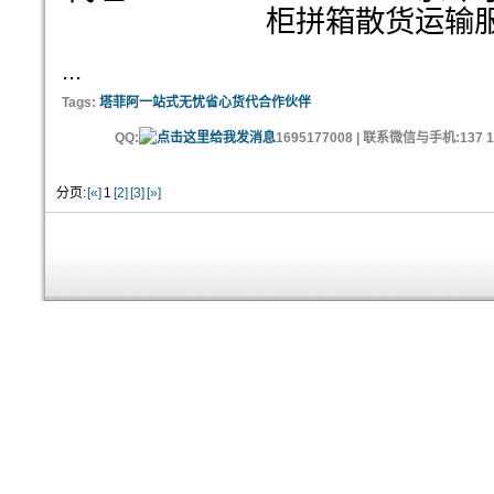
柜拼箱散货运输
...
Tags:
塔菲阿一站式无忧省心货代合作伙伴
QQ:
1695177008 | 联系微信与手机:137 11
分页:
[«]
1
[2]
[3]
[»]