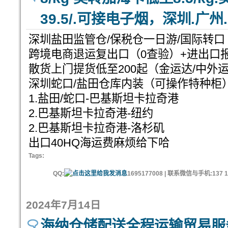
39.5/.可接电子烟，深圳.广
深圳盐田监管仓/保税仓一日游/国际转口
跨境电商退运复出口（0查验）+进出口
散货上门提货低至200起（金运达/中外
深圳蛇口/盐田仓库内装（可操作特种柜
1.盐田/蛇口-巴基斯坦卡拉奇港
2.巴基斯坦卡拉奇港-纽约
2.巴基斯坦卡拉奇港-洛杉矶
出口40HQ海运费麻烦给下哈
Tags:
QQ:
1695177008 | 联系微信与手机:137 11
2024年7月14日
海纳仓储配送全程运输贸易服