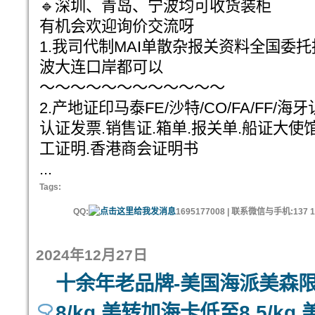
🔹深圳、青岛、宁波均可收货装柜
有机会欢迎询价交流呀
1.我司代制MAI单散杂报关资料全国委
波大连口岸都可以
～～～～～～～～～～～～
2.产地证印马泰FE/沙特/CO/FA/FF/海
认证发票.销售证.箱单.报关单.船证大使
工证明.香港商会证明书
...
Tags:
QQ:
1695177008 | 联系微信与手机:137 11
2024年12月27日
十余年老品牌-美国海派美森限时达
8/kg 美转加海卡低至8.5/k