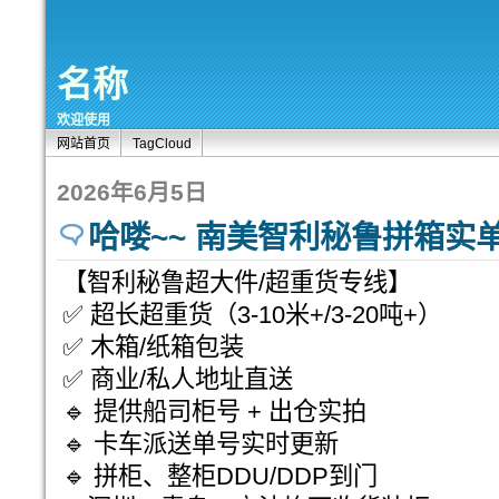
名称
欢迎使用
网站首页
TagCloud
2026年6月5日
哈喽~~ 南美智利秘鲁拼箱实
【智利秘鲁超大件/超重货专线】
✅ 超长超重货（3-10米+/3-20吨+）
✅ 木箱/纸箱包装
✅ 商业/私人地址直送
🔹 提供船司柜号 + 出仓实拍
🔹 卡车派送单号实时更新
🔹 拼柜、整柜DDU/DDP到门