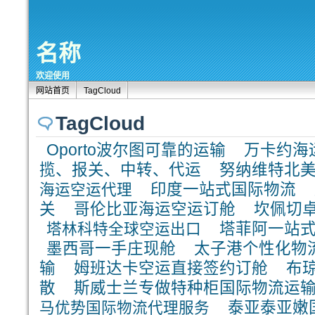
名称
欢迎使用
网站首页
TagCloud
TagCloud
Oporto波尔图可靠的运输
万卡约海
揽、报关、中转、代运
努纳维特北
海运空运代理
印度一站式国际物流
关
哥伦比亚海运空运订舱
坎佩切
塔林科特全球空运出口
塔菲阿一站
墨西哥一手庄现舱
太子港个性化物
输
姆班达卡空运直接签约订舱
布
散
斯威士兰专做特种柜国际物流运
马优势国际物流代理服务
泰亚泰亚嫩