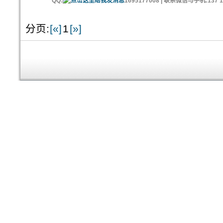
QQ:
1695177008 | 联系微信与手机:137 11
分页:
[«]
1
[»]