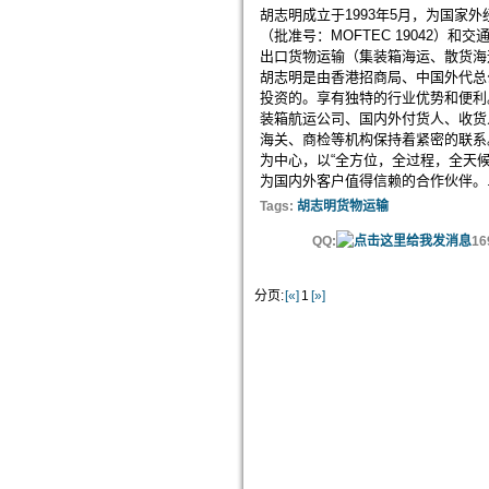
胡志明成立于1993年5月，为国
（批准号：MOFTEC 19042）
出口货物运输（集装箱海运、散货海
胡志明是由香港招商局、中国外代总
投资的。享有独特的行业优势和便利
装箱航运公司、国内外付货人、收货
海关、商检等机构保持着紧密的联系
为中心，以“全方位，全过程，全天
为国内外客户值得信赖的合作伙伴。..
Tags:
胡志明货物运输
QQ:
16
分页:
[«]
1
[»]