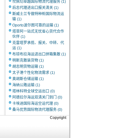
坎佩切卓越国际物流代理服务
(1)
后志代理进出口报关清关
(1)
斯威士兰专做特种柜国际物流运
输
(1)
Oporto波尔图可靠的运输
(1)
塔菲阿一站式无忧省心货代合作
伙伴
(1)
克雷塔罗承揽、报关、中转、代
运
(1)
布琼布拉海运进出口拼箱集散
(1)
明斯克散装货物
(1)
胡志明货物运输
(1)
太子港个性化物流需求
(1)
奥胡斯仓储运输
(1)
海纳公路运输
(1)
塔林科特全球空运出口
(0)
阿德拉尔海运双清关门到门
(0)
卡埃迪国际海运空运代理
(0)
桑马优势国际物流代理服务
(0)
Copyright