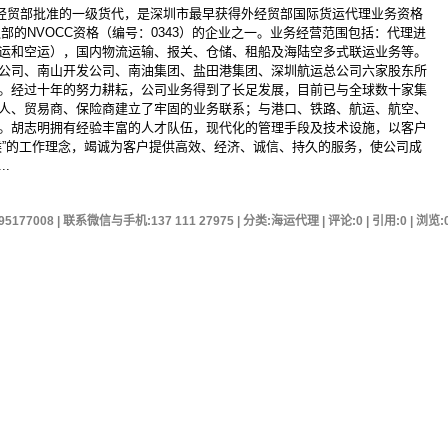
家外经贸部批准的一级货代，是深圳市最早获得外经贸部国际货运代理业务资格
和交通部的NVOCC资格（编号：0343）的企业之一。业务经营范围包括：代理进
运和空运），国内物流运输、报关、仓储、租船及海陆空多式联运业务等。
公司、南山开发公司、南油集团、盐田港集团、深圳航运总公司六家股东所
。经过十年的努力耕耘，公司业务得到了长足发展，目前已与全球数十家集
人、贸易商、保险商建立了牢固的业务联系；与港口、铁路、航运、航空、
。胡志明拥有经验丰富的人才队伍，现代化的管理手段及技术设施，以客户
候”的工作理念，竭诚为客户提供高效、经济、诚信、持久的服务，使公司成
.
95177008 | 联系微信与手机:137 111 27975 | 分类:海运代理 | 评论:0 | 引用:0 | 浏览: